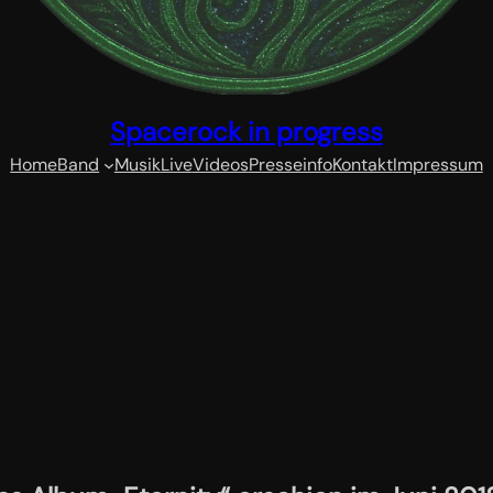
Spacerock in progress
Home
Band
Musik
Live
Videos
Presseinfo
Kontakt
Impressum