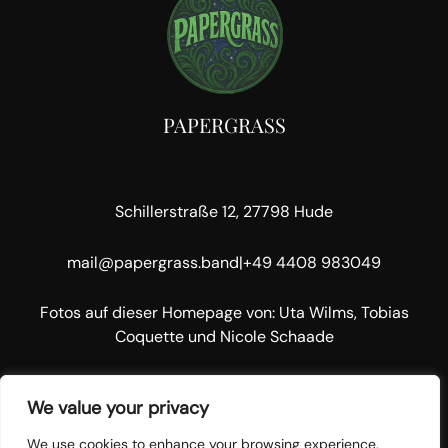
PAPERGRASS
Schillerstraße 12, 27798 Hude
mail@papergrass.band
|
+49 4408 983049
Fotos auf dieser Homepage von: Uta Wilms, Tobias
Coquette und Nicole Schaade
We value your privacy
Facebook
Spotify
Instagram
Bandcamp
YouTube
We use cookies to enhance your browsing experience,